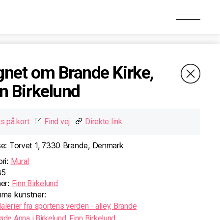
GAVLMALERI
net om Brande Kirke,
n Birkelund
is på kort
Find vej
Direkte link
e:
Torvet 1, 7330 Brande, Denmark
Niels Ejnar
Akrobatfantasi, Knud
Bjørn Knudsen
ri:
Mural
85
, 7330 Brande,
Storegade 5, 7330 Brande,
Denmark
er:
Finn Birkelund
me kunstner:
alerier fra sportens verden - alley, Brande
øde Anna i Birkelund, Finn Birkelund